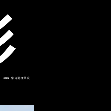
影
 CMS 集合兩種呈現