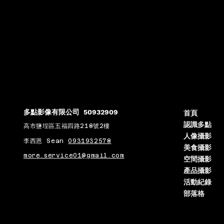
多點影像有限公司 50932909
首頁
認識多點
高市鹽埕區五福四路218號2樓
人像攝影
李西恩 Sean
0931932578
美食攝影
more.service01@gmail.com
空間攝影
產品攝影
活動紀錄
部落格