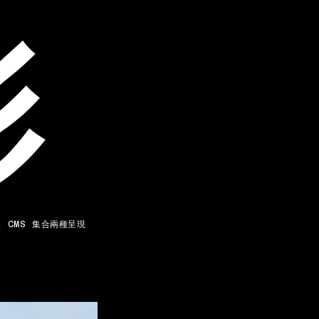
影
 CMS 集合兩種呈現