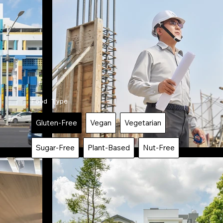
Food Type
Gluten-Free
Vegan
Vegetarian
Sugar-Free
Plant-Based
Nut-Free