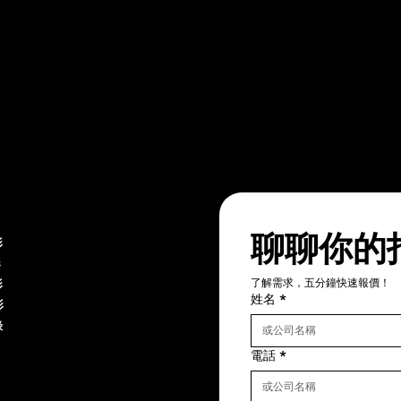
聊聊你的
影
影
了解需求，五分鐘快速報價！
影
姓名
*
影
錄
電話
*