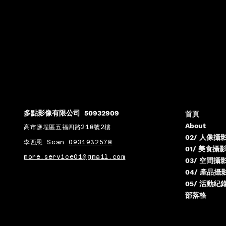
多點影像有限公司 50932909
首頁
About
高市鹽埕區五福四路218號2樓
02/ 人像攝
李西恩 Sean
0931932578
01/ 美食攝
more.service01@gmail.com
03/ 空間攝
04/ 產品攝
05/ 活動紀
部落格